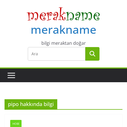
Skip
to
content
merakname
bilgi meraktan doğar
pipo hakkında bilgi
HOBI