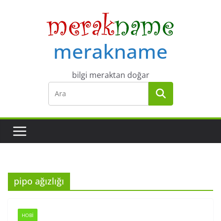
Skip
to
content
merakname
bilgi meraktan doğar
pipo ağızlığı
HOBI