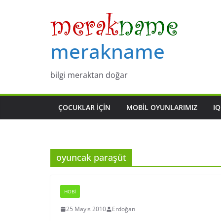
Skip
to
content
merakname
bilgi meraktan doğar
ÇOCUKLAR IÇIN
MOBIL OYUNLARIMIZ
IQ
oyuncak paraşüt
HOBI
25 Mayıs 2010
Erdoğan