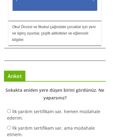
Okul Öncesi ve İlkokul çağındaki çocuklar için yeni
ve ilginç oyunlar, çeşitli aktiviteler ve eğlenceli
bilgiler.
Anket
Sokakta aniden yere düşen birini gördünüz. Ne
yaparsınız?
İlk yardım sertifikam var, hemen müdahale
ederim.
İlk yardım sertifikam var, ama müdahale
etmem.