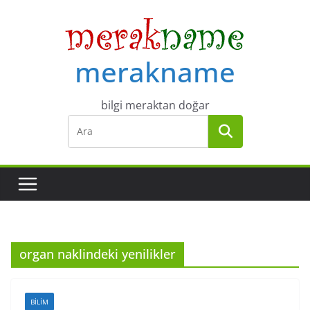
Skip
to
content
merakname
bilgi meraktan doğar
organ naklindeki yenilikler
BILIM