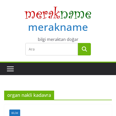
Skip
to
content
merakname
bilgi meraktan doğar
organ nakli kadavra
BILIM