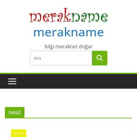
Skip
to
content
merakname
bilgi meraktan doğar
nesil
ÇOCUK