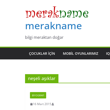
Skip
to
content
merakname
bilgi meraktan doğar
ÇOCUKLAR IÇIN
MOBIL OYUNLARIMIZ
IQ
neşeli aşıklar
BIYOGRAFI
16 Mart 2015