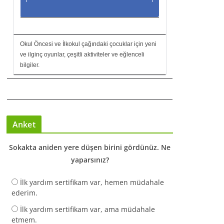
Okul Öncesi ve İlkokul çağındaki çocuklar için yeni
ve ilginç oyunlar, çeşitli aktiviteler ve eğlenceli
bilgiler.
Anket
Sokakta aniden yere düşen birini gördünüz. Ne
yaparsınız?
İlk yardım sertifikam var, hemen müdahale
ederim.
İlk yardım sertifikam var, ama müdahale
etmem.