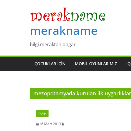
Skip
to
content
merakname
bilgi meraktan doğar
ÇOCUKLAR IÇIN
MOBIL OYUNLARIMIZ
IQ
mezopotamyada kurulan ilk uygarlıkla
TARIH
16 Mart 2013