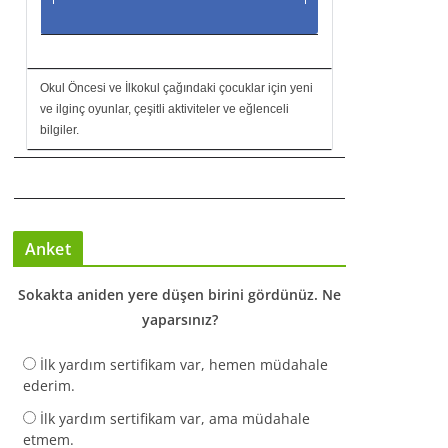
Okul Öncesi ve İlkokul çağındaki çocuklar için yeni
ve ilginç oyunlar, çeşitli aktiviteler ve eğlenceli
bilgiler.
Anket
Sokakta aniden yere düşen birini gördünüz. Ne
yaparsınız?
İlk yardım sertifikam var, hemen müdahale
ederim.
İlk yardım sertifikam var, ama müdahale
etmem.