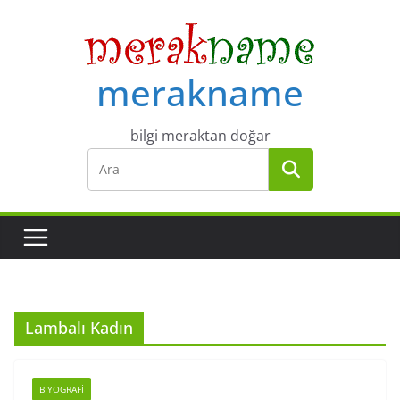
Skip
to
content
merakname
bilgi meraktan doğar
Lambalı Kadın
BIYOGRAFI