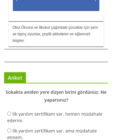
Okul Öncesi ve İlkokul çağındaki çocuklar için yeni
ve ilginç oyunlar, çeşitli aktiviteler ve eğlenceli
bilgiler.
Anket
Sokakta aniden yere düşen birini gördünüz. Ne
yaparsınız?
İlk yardım sertifikam var, hemen müdahale
ederim.
İlk yardım sertifikam var, ama müdahale
etmem.