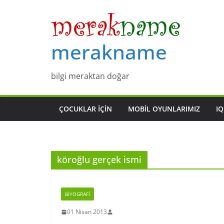
Skip
to
content
merakname
bilgi meraktan doğar
ÇOCUKLAR IÇIN
MOBIL OYUNLARIMIZ
IQ
köroğlu gerçek ismi
BIYOGRAFI
01 Nisan 2013