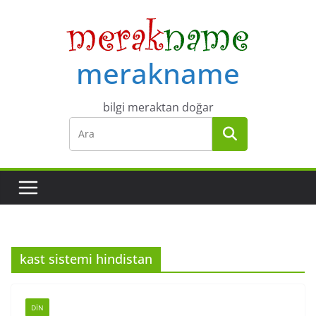
Skip
to
content
merakname
bilgi meraktan doğar
kast sistemi hindistan
DIN