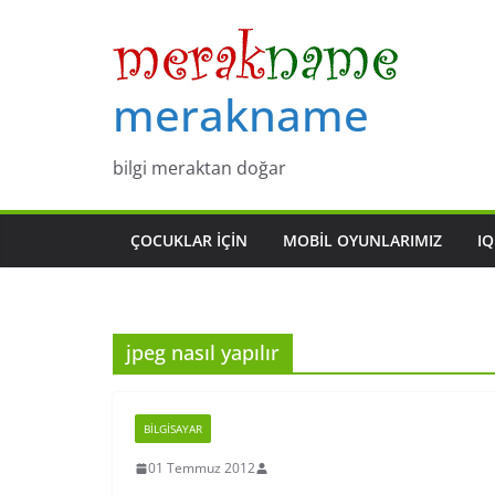
Skip
to
content
merakname
bilgi meraktan doğar
ÇOCUKLAR IÇIN
MOBIL OYUNLARIMIZ
IQ
jpeg nasıl yapılır
BILGISAYAR
01 Temmuz 2012