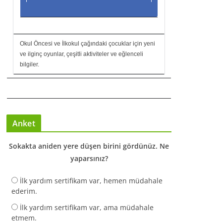
Okul Öncesi ve İlkokul çağındaki çocuklar için yeni
ve ilginç oyunlar, çeşitli aktiviteler ve eğlenceli
bilgiler.
Anket
Sokakta aniden yere düşen birini gördünüz. Ne
yaparsınız?
İlk yardım sertifikam var, hemen müdahale
ederim.
İlk yardım sertifikam var, ama müdahale
etmem.