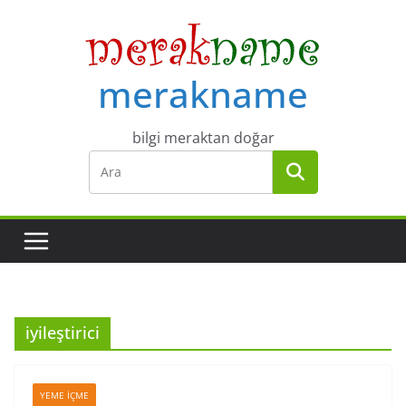
Skip
to
content
merakname
bilgi meraktan doğar
iyileştirici
YEME İÇME