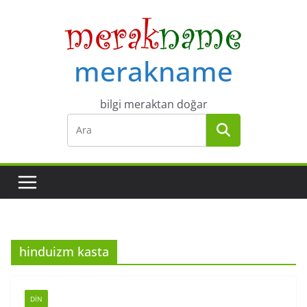
Skip
to
content
merakname
bilgi meraktan doğar
hinduizm kasta
DIN