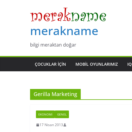
Skip
to
content
merakname
bilgi meraktan doğar
ÇOCUKLAR IÇIN
MOBIL OYUNLARIMIZ
IQ
Gerilla Marketing
EKONOMI
GENEL
17 Nisan 2013