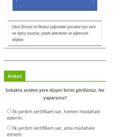
Okul Öncesi ve İlkokul çağındaki çocuklar için yeni
ve ilginç oyunlar, çeşitli aktiviteler ve eğlenceli
bilgiler.
Anket
Sokakta aniden yere düşen birini gördünüz. Ne
yaparsınız?
İlk yardım sertifikam var, hemen müdahale
ederim.
İlk yardım sertifikam var, ama müdahale
etmem.