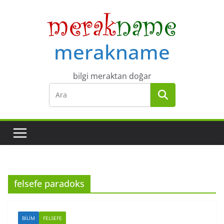
Skip
to
content
merakname
bilgi meraktan doğar
felsefe paradoks
BILIM
FELSEFE