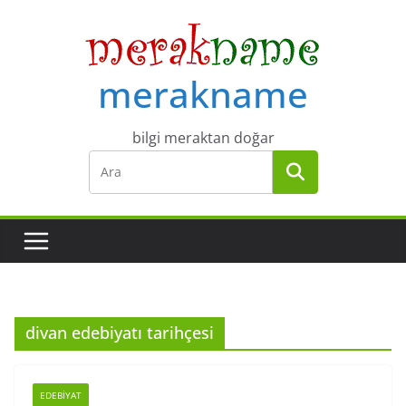
Skip
to
content
merakname
bilgi meraktan doğar
divan edebiyatı tarihçesi
EDEBIYAT