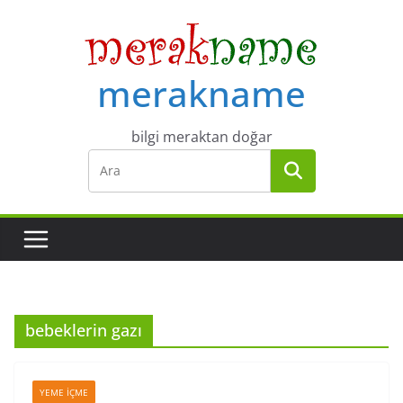
Skip
to
content
merakname
bilgi meraktan doğar
bebeklerin gazı
YEME İÇME