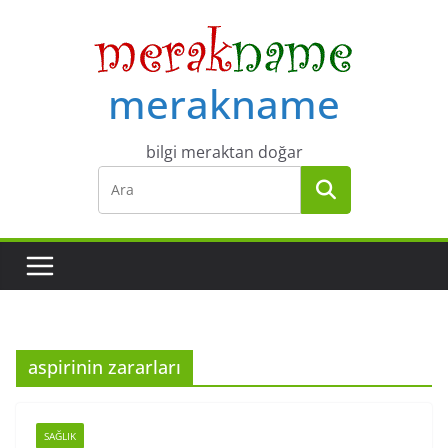
Skip
to
content
merakname
bilgi meraktan doğar
aspirinin zararları
SAĞLIK