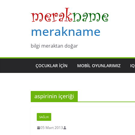
Skip
to
content
merakname
bilgi meraktan doğar
ÇOCUKLAR IÇIN
MOBIL OYUNLARIMIZ
IQ
aspirinin içeriği
SAĞLIK
05 Mart 2013