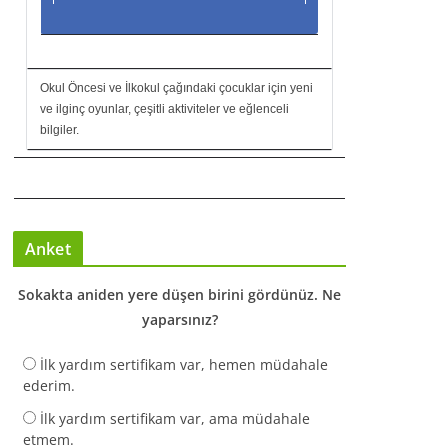
Okul Öncesi ve İlkokul çağındaki çocuklar için yeni
ve ilginç oyunlar, çeşitli aktiviteler ve eğlenceli
bilgiler.
Anket
Sokakta aniden yere düşen birini gördünüz. Ne
yaparsınız?
İlk yardım sertifikam var, hemen müdahale
ederim.
İlk yardım sertifikam var, ama müdahale
etmem.