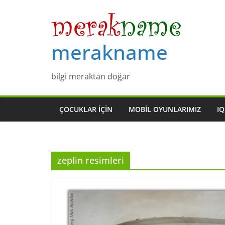
Skip
to
content
merakname
bilgi meraktan doğar
ÇOCUKLAR IÇIN
MOBIL OYUNLARIMIZ
IQ
zeplin resimleri