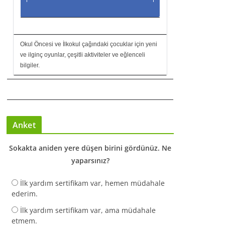
Okul Öncesi ve İlkokul çağındaki çocuklar için yeni
ve ilginç oyunlar, çeşitli aktiviteler ve eğlenceli
bilgiler.
Anket
Sokakta aniden yere düşen birini gördünüz. Ne
yaparsınız?
İlk yardım sertifikam var, hemen müdahale
ederim.
İlk yardım sertifikam var, ama müdahale
etmem.