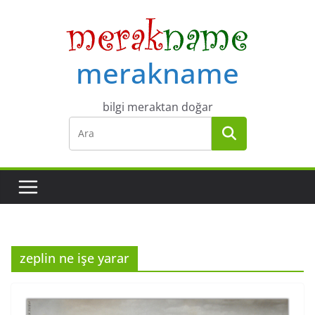
Skip
to
content
merakname
bilgi meraktan doğar
zeplin ne işe yarar