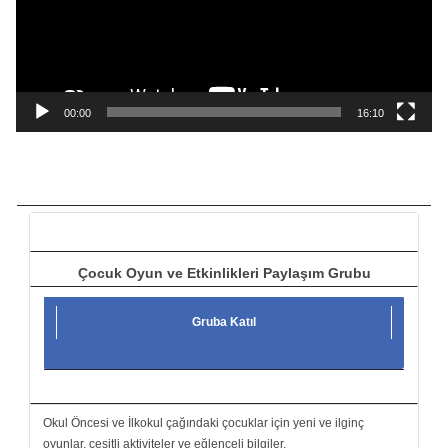
o
o
y
n
a
00:00
16:10
t
ı
c
ı
Çocuk Oyun ve Etkinlikleri Paylaşım Grubu
Gruba Katıl
Okul Öncesi ve İlkokul çağındaki çocuklar için yeni ve ilginç
oyunlar, çeşitli aktiviteler ve eğlenceli bilgiler.