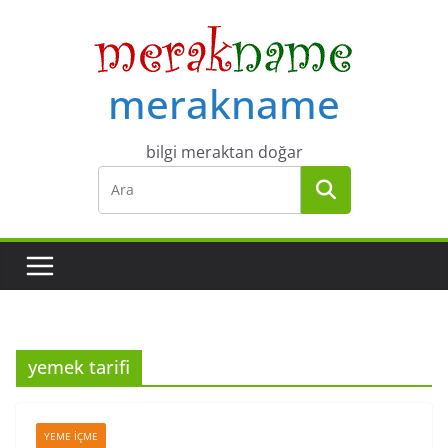
Skip
to
content
merakname
bilgi meraktan doğar
yemek tarifi
YEME İÇME