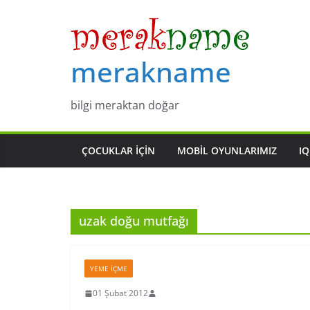
Skip
to
content
merakname
bilgi meraktan doğar
ÇOCUKLAR IÇIN
MOBIL OYUNLARIMIZ
IQ
uzak doğu mutfağı
YEME İÇME
01 Şubat 2012