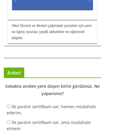
Okul Öncesi ve İlkokul çağındaki çocuklar için yeni
ve ilginç oyunlar, çeşitli aktiviteler ve eğlenceli
bilgiler.
Anket
Sokakta aniden yere düşen birini gördünüz. Ne
yaparsınız?
İlk yardım sertifikam var, hemen müdahale
ederim.
İlk yardım sertifikam var, ama müdahale
etmem.