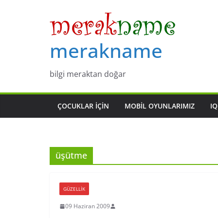
Skip
to
content
merakname
bilgi meraktan doğar
ÇOCUKLAR IÇIN
MOBIL OYUNLARIMIZ
IQ
üşütme
GÜZELLIK
09 Haziran 2009