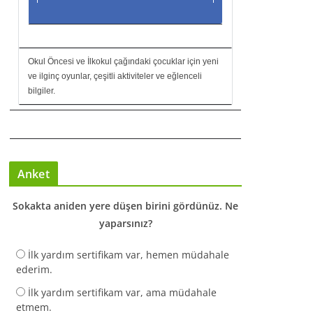
Okul Öncesi ve İlkokul çağındaki çocuklar için yeni
ve ilginç oyunlar, çeşitli aktiviteler ve eğlenceli
bilgiler.
Anket
Sokakta aniden yere düşen birini gördünüz. Ne
yaparsınız?
İlk yardım sertifikam var, hemen müdahale
ederim.
İlk yardım sertifikam var, ama müdahale
etmem.