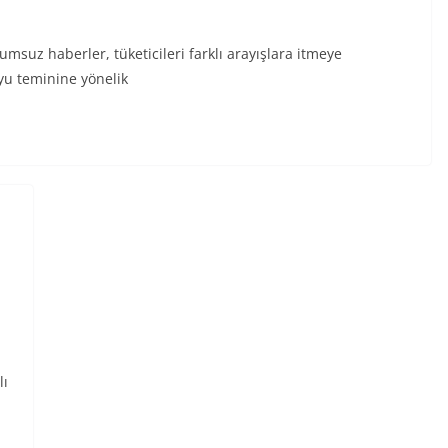
uz haberler, tüketicileri farklı arayışlara itmeye
yu teminine yönelik
lı