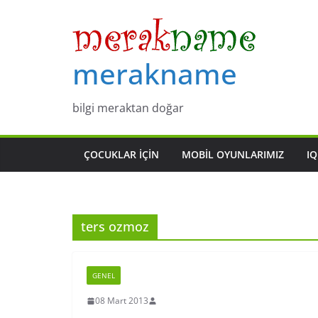
Skip
to
content
merakname
bilgi meraktan doğar
ÇOCUKLAR IÇIN
MOBIL OYUNLARIMIZ
IQ
ters ozmoz
GENEL
08 Mart 2013