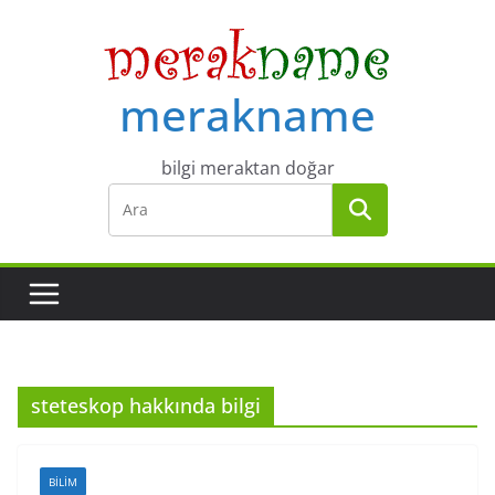
Skip
to
content
merakname
bilgi meraktan doğar
steteskop hakkında bilgi
BILIM