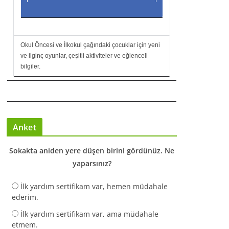
Okul Öncesi ve İlkokul çağındaki çocuklar için yeni
ve ilginç oyunlar, çeşitli aktiviteler ve eğlenceli
bilgiler.
Anket
Sokakta aniden yere düşen birini gördünüz. Ne
yaparsınız?
İlk yardım sertifikam var, hemen müdahale
ederim.
İlk yardım sertifikam var, ama müdahale
etmem.