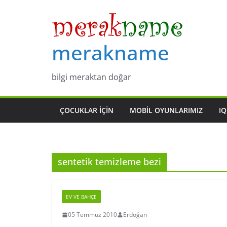
Skip
to
content
merakname
bilgi meraktan doğar
ÇOCUKLAR IÇIN
MOBIL OYUNLARIMIZ
IQ
sentetik temizleme bezi
EV VE BAHÇE
05 Temmuz 2010
Erdoğan