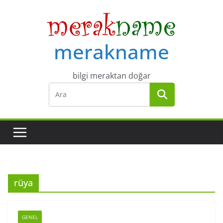
Skip
to
content
merakname
bilgi meraktan doğar
rüya
GENEL