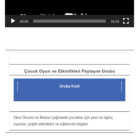
y
n
a
00:00
16:10
t
ı
c
ı
Çocuk Oyun ve Etkinlikleri Paylaşım Grubu
Gruba Katıl
Okul Öncesi ve İlkokul çağındaki çocuklar için yeni ve ilginç
oyunlar, çeşitli aktiviteler ve eğlenceli bilgiler.