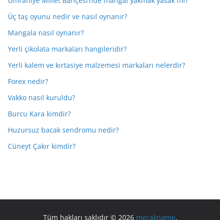
Ümraniye Millet Bahçesi’nde mangal yakmak yasak mı?
Üç taş oyunu nedir ve nasıl oynanır?
Mangala nasıl oynanır?
Yerli çikolata markaları hangileridir?
Yerli kalem ve kırtasiye malzemesi markaları nelerdir?
Forex nedir?
Vakko nasıl kuruldu?
Burcu Kara kimdir?
Huzursuz bacak sendromu nedir?
Cüneyt Çakır kimdir?
Tüm hakları saklıdır © 2026
merakname
.