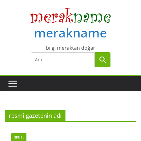
Skip
to
content
merakname
bilgi meraktan doğar
resmi gazetenin adı
GENEL