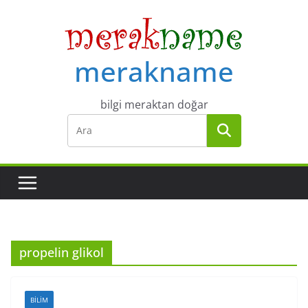
Skip
to
content
merakname
bilgi meraktan doğar
propelin glikol
BILIM