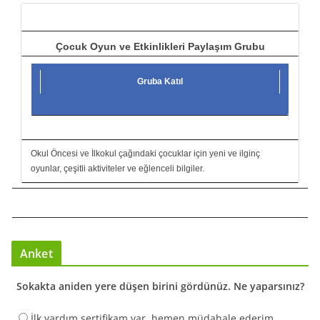
ı
Çocuk Oyun ve Etkinlikleri Paylaşım Grubu
Gruba Katıl
Okul Öncesi ve İlkokul çağındaki çocuklar için yeni ve ilginç
oyunlar, çeşitli aktiviteler ve eğlenceli bilgiler.
Anket
Sokakta aniden yere düşen birini gördünüz. Ne yaparsınız?
İlk yardım sertifikam var, hemen müdahale ederim.