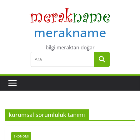
Skip
to
content
merakname
bilgi meraktan doğar
kurumsal sorumluluk tanımı
EKONOMI