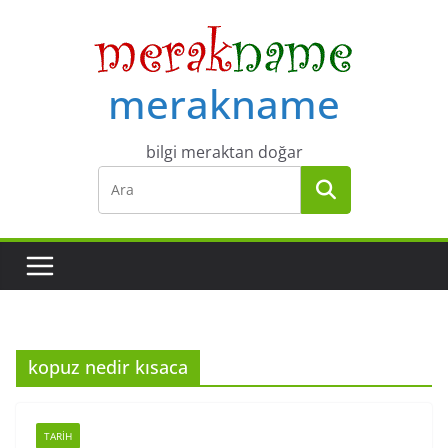
Skip
to
content
merakname
bilgi meraktan doğar
kopuz nedir kısaca
TARIH