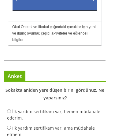
Okul Öncesi ve İlkokul çağındaki çocuklar için yeni
ve ilginç oyunlar, çeşitli aktiviteler ve eğlenceli
bilgiler.
Anket
Sokakta aniden yere düşen birini gördünüz. Ne
yaparsınız?
İlk yardım sertifikam var, hemen müdahale
ederim.
İlk yardım sertifikam var, ama müdahale
etmem.