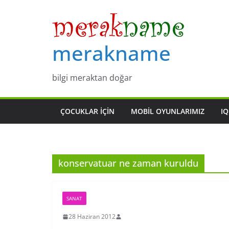
Skip
to
content
merakname
bilgi meraktan doğar
ÇOCUKLAR IÇIN
MOBIL OYUNLARIMIZ
IQ
konservatuar ne zaman kuruldu
SANAT
28 Haziran 2012