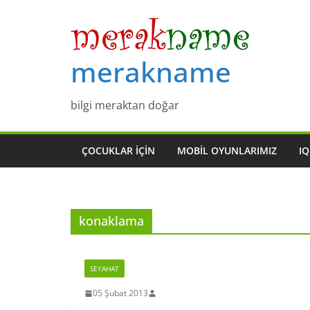
Skip
to
content
merakname
bilgi meraktan doğar
ÇOCUKLAR IÇIN
MOBIL OYUNLARIMIZ
IQ
konaklama
SEYAHAT
05 Şubat 2013