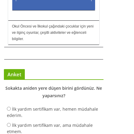
Okul Öncesi ve İlkokul çağındaki çocuklar için yeni
ve ilginç oyunlar, çeşitli aktiviteler ve eğlenceli
bilgiler.
Anket
Sokakta aniden yere düşen birini gördünüz. Ne
yaparsınız?
İlk yardım sertifikam var, hemen müdahale
ederim.
İlk yardım sertifikam var, ama müdahale
etmem.