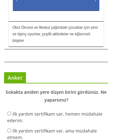
Okul Öncesi ve İlkokul çağındaki çocuklar için yeni
ve ilginç oyunlar, çeşitli aktiviteler ve eğlenceli
bilgiler.
Anket
Sokakta aniden yere düşen birini gördünüz. Ne
yaparsınız?
İlk yardım sertifikam var, hemen müdahale
ederim.
İlk yardım sertifikam var, ama müdahale
etmem.