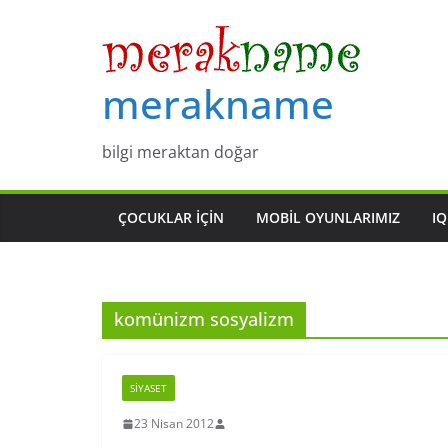
Skip
to
content
merakname
bilgi meraktan doğar
ÇOCUKLAR IÇIN
MOBIL OYUNLARIMIZ
IQ
komünizm sosyalizm
SIYASET
23 Nisan 2012