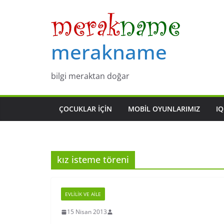
Skip
to
content
merakname
bilgi meraktan doğar
ÇOCUKLAR IÇIN
MOBIL OYUNLARIMIZ
IQ
kız isteme töreni
EVLILIK VE AILE
15 Nisan 2013