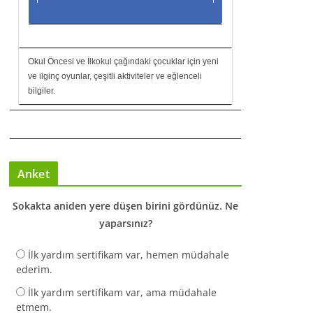
Okul Öncesi ve İlkokul çağındaki çocuklar için yeni
ve ilginç oyunlar, çeşitli aktiviteler ve eğlenceli
bilgiler.
Anket
Sokakta aniden yere düşen birini gördünüz. Ne
yaparsınız?
İlk yardım sertifikam var, hemen müdahale
ederim.
İlk yardım sertifikam var, ama müdahale
etmem.