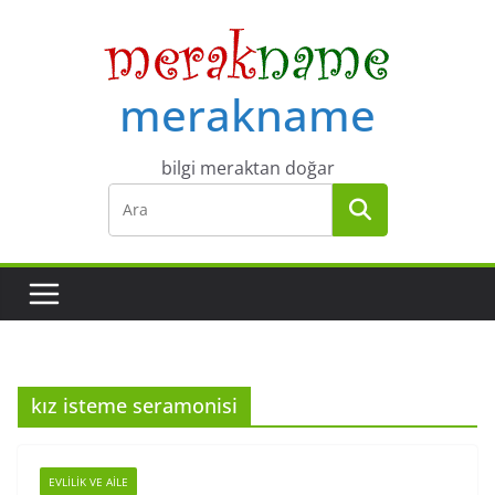
Skip
to
content
merakname
bilgi meraktan doğar
kız isteme seramonisi
EVLILIK VE AILE