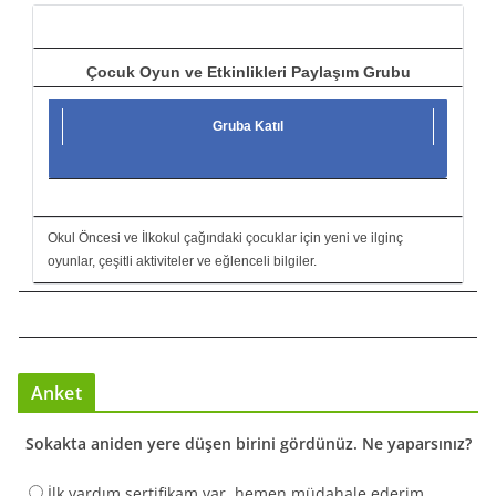
ı
Çocuk Oyun ve Etkinlikleri Paylaşım Grubu
Gruba Katıl
Okul Öncesi ve İlkokul çağındaki çocuklar için yeni ve ilginç
oyunlar, çeşitli aktiviteler ve eğlenceli bilgiler.
Anket
Sokakta aniden yere düşen birini gördünüz. Ne yaparsınız?
İlk yardım sertifikam var, hemen müdahale ederim.