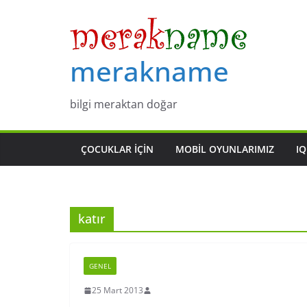
Skip
to
content
merakname
bilgi meraktan doğar
ÇOCUKLAR IÇIN
MOBIL OYUNLARIMIZ
IQ
katır
GENEL
25 Mart 2013