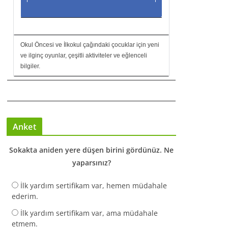
Okul Öncesi ve İlkokul çağındaki çocuklar için yeni
ve ilginç oyunlar, çeşitli aktiviteler ve eğlenceli
bilgiler.
Anket
Sokakta aniden yere düşen birini gördünüz. Ne
yaparsınız?
İlk yardım sertifikam var, hemen müdahale
ederim.
İlk yardım sertifikam var, ama müdahale
etmem.