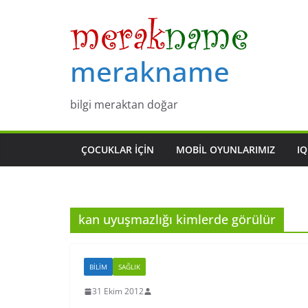
Skip
to
content
merakname
bilgi meraktan doğar
ÇOCUKLAR IÇIN
MOBIL OYUNLARIMIZ
IQ
kan uyuşmazlığı kimlerde görülür
BILIM
SAĞLIK
31 Ekim 2012