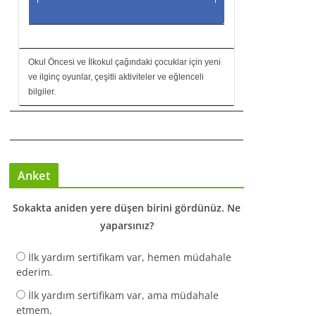
Okul Öncesi ve İlkokul çağındaki çocuklar için yeni
ve ilginç oyunlar, çeşitli aktiviteler ve eğlenceli
bilgiler.
Anket
Sokakta aniden yere düşen birini gördünüz. Ne
yaparsınız?
İlk yardım sertifikam var, hemen müdahale
ederim.
İlk yardım sertifikam var, ama müdahale
etmem.