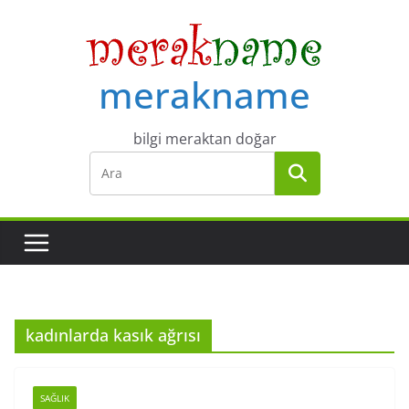
Skip
to
content
merakname
bilgi meraktan doğar
kadınlarda kasık ağrısı
SAĞLIK