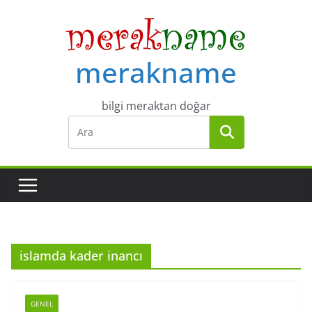
Skip
to
content
merakname
bilgi meraktan doğar
islamda kader inancı
GENEL