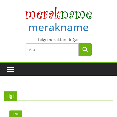
Skip
to
content
merakname
bilgi meraktan doğar
ilgi
GENEL