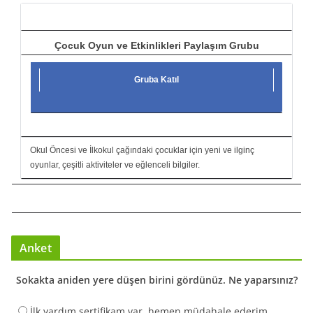
ı
Çocuk Oyun ve Etkinlikleri Paylaşım Grubu
Gruba Katıl
Okul Öncesi ve İlkokul çağındaki çocuklar için yeni ve ilginç
oyunlar, çeşitli aktiviteler ve eğlenceli bilgiler.
Anket
Sokakta aniden yere düşen birini gördünüz. Ne yaparsınız?
İlk yardım sertifikam var, hemen müdahale ederim.