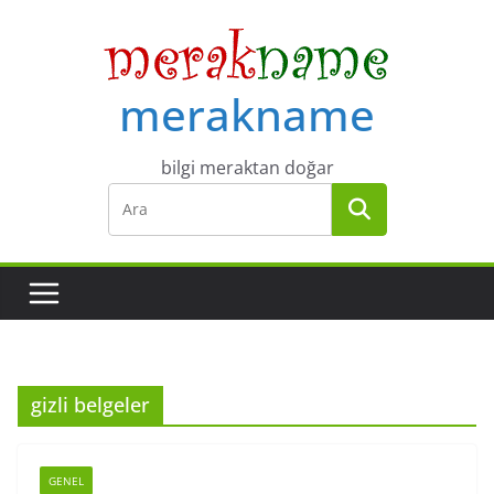
Skip
to
content
merakname
bilgi meraktan doğar
gizli belgeler
GENEL