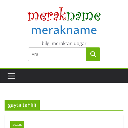
Skip
to
content
merakname
bilgi meraktan doğar
gayta tahlili
SAĞLIK