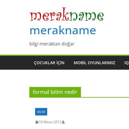
Skip
to
content
merakname
bilgi meraktan doğar
ÇOCUKLAR IÇIN
MOBIL OYUNLARIMIZ
IQ
formal bilim nedir
BILIM
10 Nisan 2013