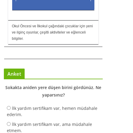
Okul Öncesi ve İlkokul çağındaki çocuklar için yeni
ve ilginç oyunlar, çeşitli aktiviteler ve eğlenceli
bilgiler.
Anket
Sokakta aniden yere düşen birini gördünüz. Ne
yaparsınız?
İlk yardım sertifikam var, hemen müdahale
ederim.
İlk yardım sertifikam var, ama müdahale
etmem.