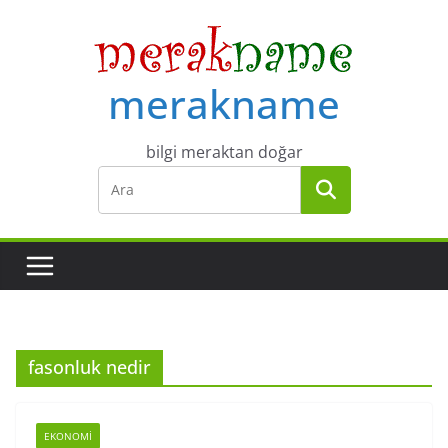
Skip
to
content
merakname
bilgi meraktan doğar
fasonluk nedir
EKONOMI