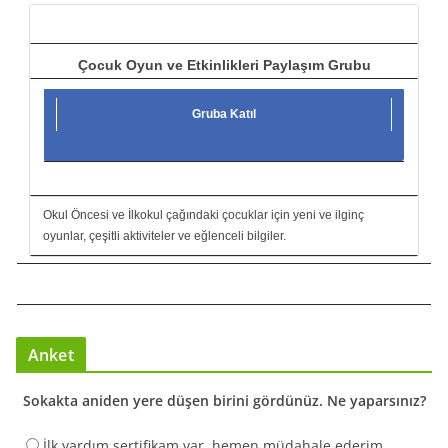
ı
Çocuk Oyun ve Etkinlikleri Paylaşım Grubu
Gruba Katıl
Okul Öncesi ve İlkokul çağındaki çocuklar için yeni ve ilginç
oyunlar, çeşitli aktiviteler ve eğlenceli bilgiler.
Anket
Sokakta aniden yere düşen birini gördünüz. Ne yaparsınız?
İlk yardım sertifikam var, hemen müdahale ederim.