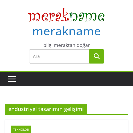
Skip
to
content
merakname
bilgi meraktan doğar
endüstriyel tasarımın gelişimi
TEKNOLOJI