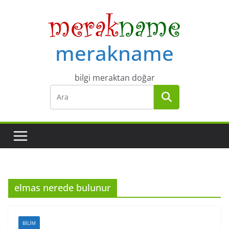
Skip
to
content
merakname
bilgi meraktan doğar
elmas nerede bulunur
BILIM