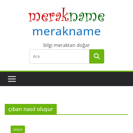
Skip
to
content
merakname
bilgi meraktan doğar
çıban nasıl oluşur
SAĞLIK